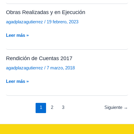
Obras Realizadas y en Ejecución
agadplazagutierrez
/
19 febrero, 2023
Obras
Leer más »
Realizadas
y
en
Rendición de Cuentas 2017
Ejecución
agadplazagutierrez
/
7 marzo, 2018
Rendición
Leer más »
de
Cuentas
2017
Paginación
1
2
3
Siguiente
→
de
entradas