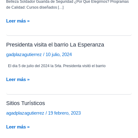
Belleza Soldador Guarida de Seguridad ¿Por Qué Elegirnos? Programas
de Calidad: Cursos diseñados […]
SUPÉRATE!!!
Leer más »
ULTIMAS
SEMANAS
DE
Presidenta visita el barrio La Esperanza
INSCRIPCIONES.
gadplazagutierrez
/
10 julio, 2024
El dia 5 de julio del 2024 la Srta. Presidenta visitó el barrio
Presidenta
Leer más »
visita
el
barrio
Sitios Turísticos
La
agadplazagutierrez
/
19 febrero, 2023
Esperanza
Sitios
Leer más »
Turísticos