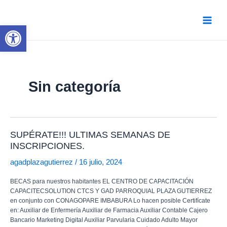
Ir
al
contenido
Abrir barra de herramientas
Main
Menu
Sin categoría
SUPÉRATE!!! ULTIMAS SEMANAS DE
INSCRIPCIONES.
agadplazagutierrez
/
16 julio, 2024
BECAS para nuestros habitantes EL CENTRO DE CAPACITACIÓN
CAPACITECSOLUTION CTCS Y GAD PARROQUIAL PLAZA GUTIERREZ
en conjunto con CONAGOPARE IMBABURA Lo hacen posible Certifícate
en: Auxiliar de Enfermería Auxiliar de Farmacia Auxiliar Contable Cajero
Bancario Marketing Digital Auxiliar Parvularia Cuidado Adulto Mayor