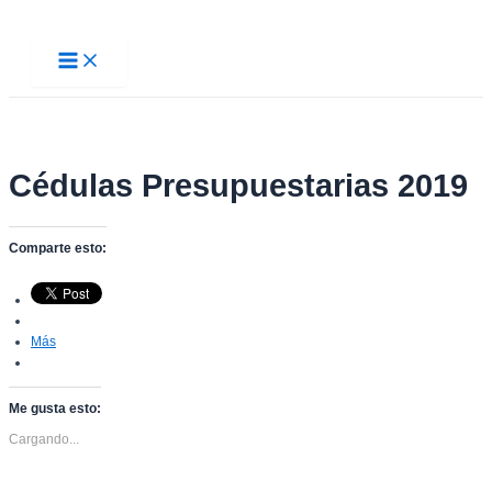
Ir
al
Main
contenido
Menu
Cédulas Presupuestarias 2019
Comparte esto:
Más
Me gusta esto:
Cargando...