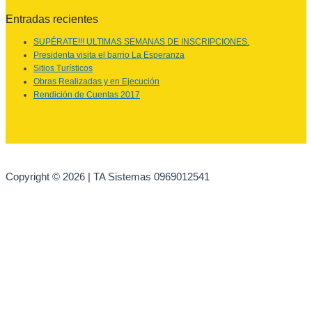
Entradas recientes
SUPÉRATE!!! ULTIMAS SEMANAS DE INSCRIPCIONES.
Presidenta visita el barrio La Esperanza
Sitios Turísticos
Obras Realizadas y en Ejecución
Rendición de Cuentas 2017
Copyright © 2026 | TA Sistemas 0969012541
Ir al contenido
Abrir barra de herramientas
Herramientas de accesibilidad
Aumentar texto
Disminuir texto
Escala de grises