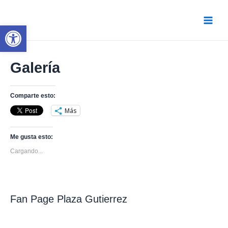
Ir
al
contenido
Abrir barra de herramientas
Main
Menu
Galería
Comparte esto:
Más
Me gusta esto:
Cargando...
Fan Page Plaza Gutierrez