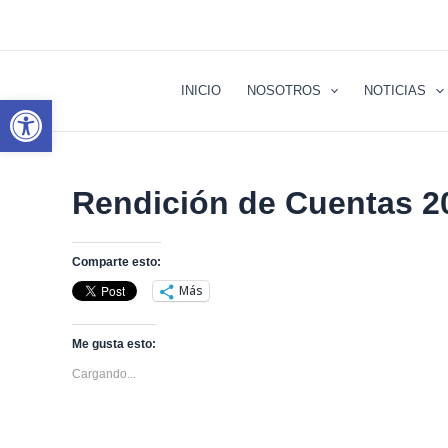
Ir
al
contenido
INICIO
NOSOTROS
NOTICIAS
Abrir barra de herramientas
Rendición de Cuentas 2
Comparte esto:
Más
Me gusta esto:
Cargando...