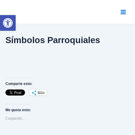
Ir
al
contenido
Abrir barra de herramientas
Main
Menu
Símbolos Parroquiales
Comparte esto:
Más
Me gusta esto:
Cargando...