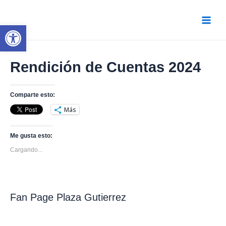
Ir
al
contenido
Abrir barra de herramientas
Main
Menu
Rendición de Cuentas 2024
Comparte esto:
Más
Me gusta esto:
Cargando...
Fan Page Plaza Gutierrez