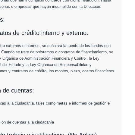
sonas que han incumplido contratos con dicha institución; Hasta
sonas o empresas que hayan incumplido con la Dirección.
s:
ratos de crédito interno y externo:
dito externos o internos; se señalará la fuente de los fondos con
. Cuando se trate de préstamos o contratos de financiamiento, se
y Orgánica de Administración Financiera y Control, la Ley
al del Estado y la Ley Orgánica de Responsabilidad y
ones y contratos de crédito, los montos, plazo, costos financieros
n de cuentas:
as a la ciudadanía, tales como metas e informes de gestión e
ión de cuentas a la ciudadanía