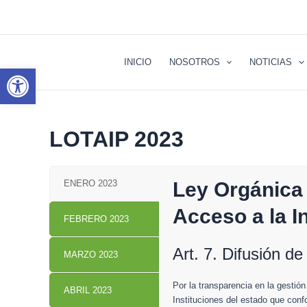
Ir
al
contenido
INICIO
NOSOTROS
NOTICIAS
Abrir barra de herramientas
LOTAIP 2023
ENERO 2023
Ley Orgánica
Acceso a la I
FEBRERO 2023
Art. 7. Difusión de
MARZO 2023
Por la transparencia en la gestió
ABRIL 2023
Instituciones del estado que confo