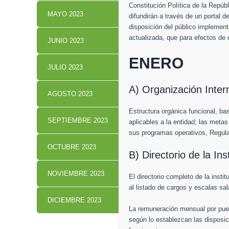
Constitución Política de la Repúb
MAYO 2023
difundirán a través de un portal 
disposición del público implement
actualizada, que para efectos de e
JUNIO 2023
ENERO
JULIO 2023
A) Organización Inter
AGOSTO 2023
Estructura orgánica funcional, bas
SEPTIEMBRE 2023
aplicables a la entidad; las meta
sus programas operativos, Regula
OCTUBRE 2023
B) Directorio de la Ins
NOVIEMBRE 2023
El directorio completo de la insti
al listado de cargos y escalas sala
DICIEMBRE 2023
La remuneración mensual por pues
según lo establezcan las disposic