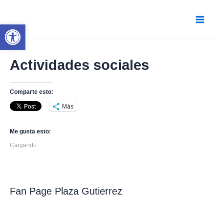
Ir
al
contenido
Abrir barra de herramientas
Main
Menu
Actividades sociales
Comparte esto:
Más
Me gusta esto:
Cargando...
Fan Page Plaza Gutierrez