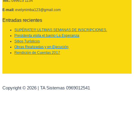
Telf.:
099615 1134
E-mail:
evelynimba123@gmail.com
Entradas recientes
SUPÉRATE!!! ULTIMAS SEMANAS DE INSCRIPCIONES.
Presidenta visita el barrio La Esperanza
Sitios Turísticos
Obras Realizadas y en Ejecución
Rendición de Cuentas 2017
Copyright © 2026 | TA Sistemas 0969012541
Ir al contenido
Abrir barra de herramientas
Herramientas de accesibilidad
Aumentar texto