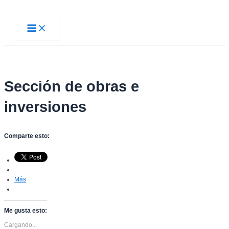
Ir
al
Main
contenido
Menu
Sección de obras e
inversiones
Comparte esto:
Más
Me gusta esto:
Cargando...