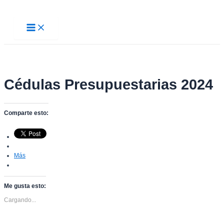
Ir
al
Main
contenido
Menu
Cédulas Presupuestarias 2024
Comparte esto:
Más
Me gusta esto:
Cargando...