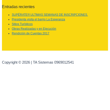
Entradas recientes
SUPÉRATE!!! ULTIMAS SEMANAS DE INSCRIPCIONES.
Presidenta visita el barrio La Esperanza
Sitios Turísticos
Obras Realizadas y en Ejecución
Rendición de Cuentas 2017
Copyright © 2026 | TA Sistemas 0969012541
Ir al contenido
Abrir barra de herramientas
Herramientas de accesibilidad
Aumentar texto
Disminuir texto
Escala de grises