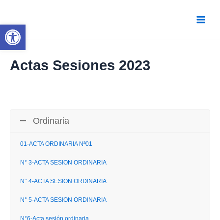
Ir
al
contenido
Abrir barra de herramientas
Main
Menu
Actas Sesiones 2023
Ordinaria
01-ACTA ORDINARIA Nª01
N° 3-ACTA SESION ORDINARIA
N° 4-ACTA SESION ORDINARIA
N° 5-ACTA SESION ORDINARIA
N°6-Acta sesión ordinaria