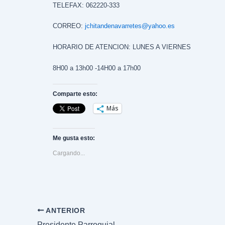
TELEFAX: 062220-333
CORREO:
jchitandenavarretes@yahoo.es
HORARIO DE ATENCION: LUNES A VIERNES
8H00 a 13h00 -14H00 a 17h00
Comparte esto:
Más
Me gusta esto:
Cargando...
Navegación
ANTERIOR
de
Presidente Parroquial