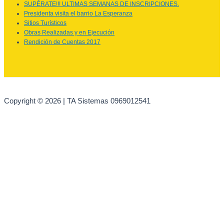
SUPÉRATE!!! ULTIMAS SEMANAS DE INSCRIPCIONES.
Presidenta visita el barrio La Esperanza
Sitios Turísticos
Obras Realizadas y en Ejecución
Rendición de Cuentas 2017
Copyright © 2026 | TA Sistemas 0969012541
Ir al contenido
Abrir barra de herramientas
Herramientas de accesibilidad
Aumentar texto
Disminuir texto
Escala de grises
Alto contraste
Contraste negativo
Fondo claro